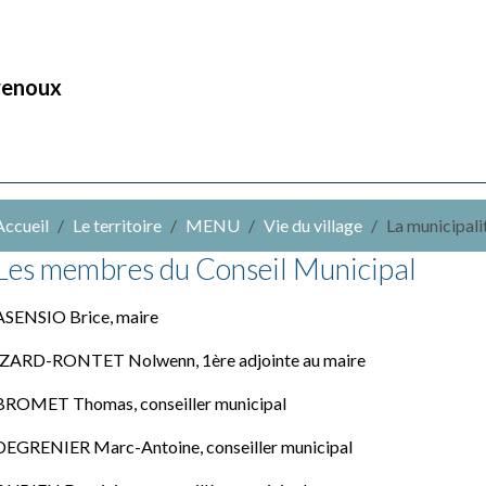
renoux
Accueil
Le territoire
MENU
Vie du village
La municipali
Les membres du Conseil Municipal
ASENSIO Brice, maire
IZARD-RONTET Nolwenn, 1ère adjointe au maire
BROMET Thomas, conseiller municipal
DEGRENIER Marc-Antoine, conseiller municipal